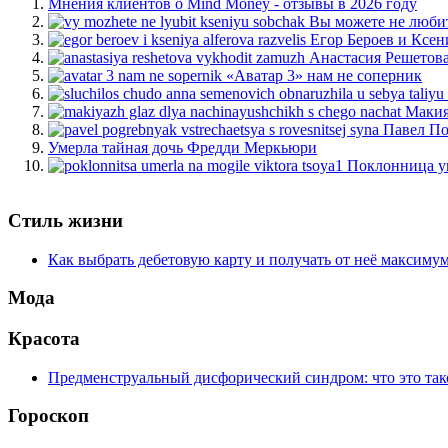
Мнения клиентов о Mind Money - отзывы в 2026 году
Вы можете не люби
Егор Бероев и Ксен
Анастасия Решетов
«Аватар 3» нам не соперник
Макия
Павел По
Умерла тайная дочь Фредди Меркьюри
Поклонница у
Стиль жизни
Как выбрать дебетовую карту и получать от неё максиму
Мода
Красота
Предменструальный дисфорический синдром: что это тако
Гороскоп