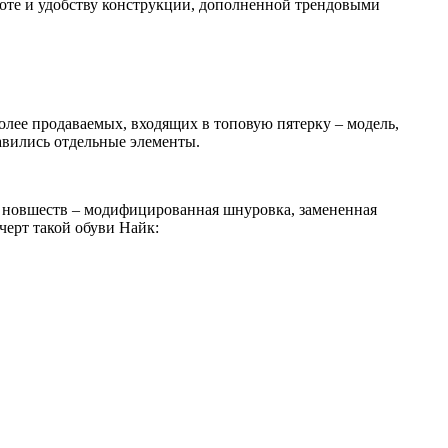
тоте и удобству конструкции, дополненной трендовыми
лее продаваемых, входящих в топовую пятерку – модель,
авились отдельные элементы.
 новшеств – модифицированная шнуровка, замененная
ерт такой обуви Найк: