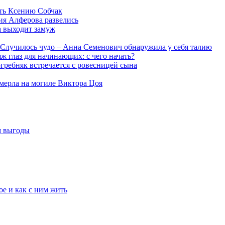
ть Ксению Собчак
ия Алферова развелись
а выходит замуж
Случилось чудо – Анна Семенович обнаружила у себя талию
ж глаз для начинающих: с чего начать?
гребняк встречается с ровесницей сына
мерла на могиле Виктора Цоя
м выгоды
е и как с ним жить