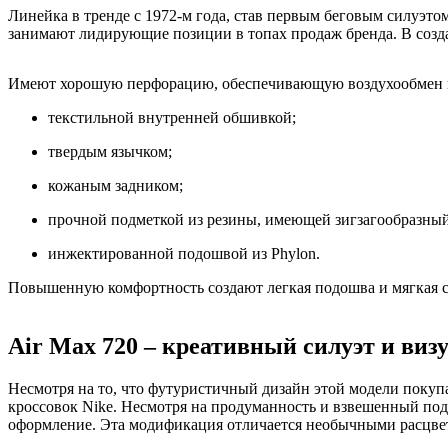
Линейка в тренде с 1972-м года, став первым беговым силуэто
занимают лидирующие позиции в топах продаж бренда. В созда
Имеют хорошую перфорацию, обеспечивающую воздухообмен и
текстильной внутренней обшивкой;
твердым язычком;
кожаным задником;
прочной подметкой из резины, имеющей зигзагообразный
инжектированной подошвой из Phylon.
Повышенную комфортность создают легкая подошва и мягкая с
Air Max 720 – креативный силуэт и ви
Несмотря на то, что футуристичный дизайн этой модели покупа
кроссовок Nike. Несмотря на продуманность и взвешенный подх
оформление. Эта модификация отличается необычными расцве