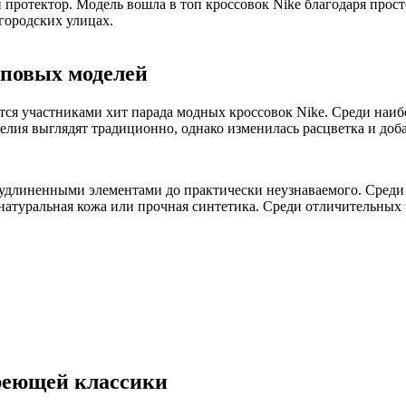
протектор. Модель вошла в топ кроссовок Nike благодаря прос
городских улицах.
оповых моделей
я участниками хит парада модных кроссовок Nike. Среди наибо
елия выглядят традиционно, однако изменилась расцветка и доб
длиненными элементами до практически неузнаваемого. Среди
атуральная кожа или прочная синтетика. Среди отличительных ч
ареющей классики