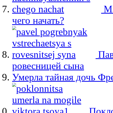
М
чего начать?
Пав
ровесницей сына
Умерла тайная дочь Ф
Покло