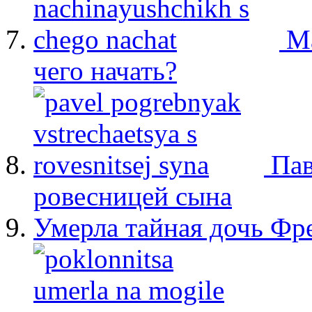
М
чего начать?
Пав
ровесницей сына
Умерла тайная дочь Ф