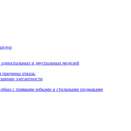
оцедур
у односпальных и двуспальных моделей
 причины отказа.
лощение элегантности
ой образ с прямыми юбками и стильными пиджаками