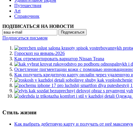
Удивительное рядом
Путешествия
Art
Cправочник
ПОДПИСАТЬСЯ НА НОВОСТИ
Подписаться письмом
Гороскоп на январь-2026
Как отремонтировать вариатор Nissan Teana
Осветление пигментации кожи с помощью инновационной л
Как получить кредитную карту онлайн через удаленную
Одежда 
Стиль жизни
Как выбрать дебетовую карту и получать от неё максиму