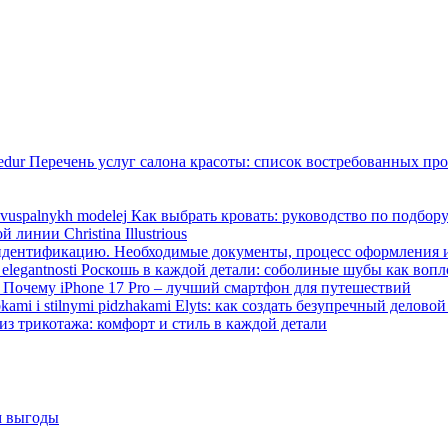
Перечень услуг салона красоты: список востребованных пр
Как выбрать кровать: руководство по подбор
инии Christina Illustrious
 идентификацию. Необходимые документы, процесс оформления и
Роскошь в каждой детали: соболиные шубы как воп
Почему iPhone 17 Pro – лучший смартфон для путешествий
Elyts: как создать безупречный делов
из трикотажа: комфорт и стиль в каждой детали
м выгоды