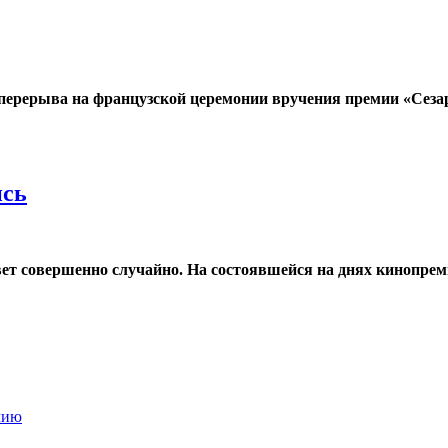
перерыва на французской церемонии вручения премии «Сезар
ись
т совершенно случайно. На состоявшейся на днях кинопремье
лию