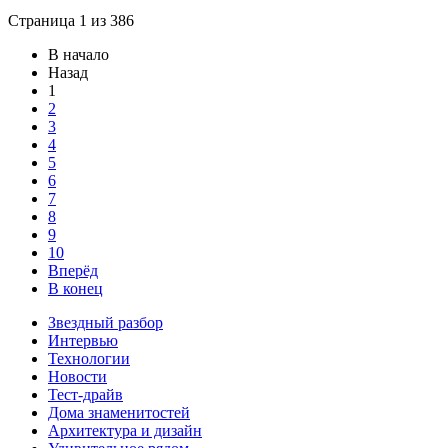
Страница 1 из 386
В начало
Назад
1
2
3
4
5
6
7
8
9
10
Вперёд
В конец
Звездный разбор
Интервью
Технологии
Новости
Тест-драйв
Дома знаменитостей
Архитектура и дизайн