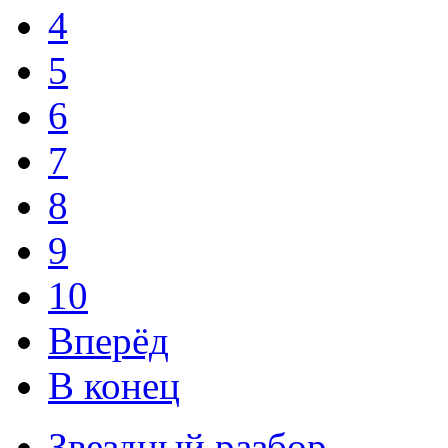
4
5
6
7
8
9
10
Вперёд
В конец
Звездный разбор