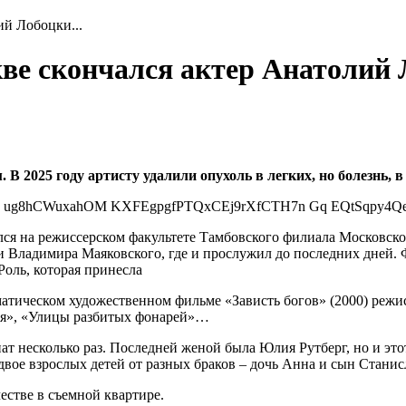
й Лобоцки...
ве скончался актер Анатолий
 В 2025 году артисту удалили опухоль в легких, но болезнь, в
лся на режиссерском факультете Тамбовского филиала Московско
 Владимира Маяковского, где и прослужил до последних дней. Ф
Роль, которая принесла
матическом художественном фильме «Зависть богов» (2000) реж
вия», «Улицы разбитых фонарей»…
 несколько раз. Последней женой была Юлия Рутберг, но и этот 
двое взрослых детей от разных браков – дочь Анна и сын Станис
естве в съемной квартире.