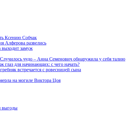
ть Ксению Собчак
ия Алферова развелись
а выходит замуж
Случилось чудо – Анна Семенович обнаружила у себя талию
ж глаз для начинающих: с чего начать?
гребняк встречается с ровесницей сына
мерла на могиле Виктора Цоя
м выгоды