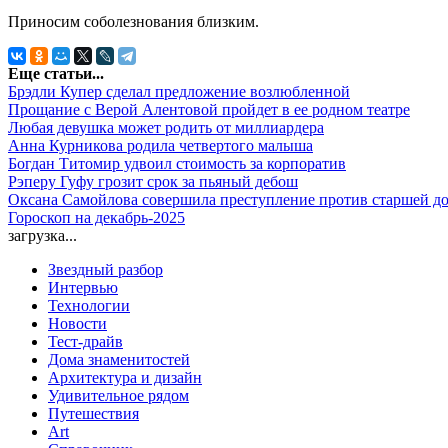
Приносим соболезнования близким.
Еще статьи...
Брэдли Купер сделал предложение возлюбленной
Прощание с Верой Алентовой пройдет в ее родном театре
Любая девушка может родить от миллиардера
Анна Курникова родила четвертого малыша
Богдан Титомир удвоил стоимость за корпоратив
Рэперу Гуфу грозит срок за пьяный дебош
Оксана Самойлова совершила преступление против старшей д
Гороскоп на декабрь-2025
загрузка...
Звездный разбор
Интервью
Технологии
Новости
Тест-драйв
Дома знаменитостей
Архитектура и дизайн
Удивительное рядом
Путешествия
Art