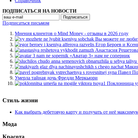
Cправочник
ПОДПИСАТЬСЯ НА НОВОСТИ
Подписаться письмом
Мнения клиентов о Mind Money - отзывы в 2026 году
Вы можете не люби
Егор Бероев и Ксен
Анастасия Решетов
«Аватар 3» нам не соперник
Макия
Павел По
Умерла тайная дочь Фредди Меркьюри
Поклонница у
Стиль жизни
Как выбрать дебетовую карту и получать от неё максиму
Мода
Красота