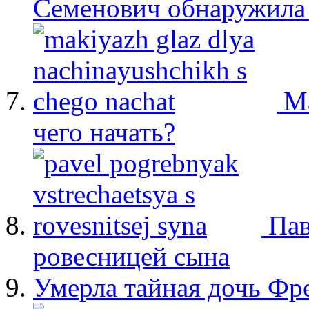
Семенович обнаружила 
М
чего начать?
Пав
ровесницей сына
Умерла тайная дочь Ф