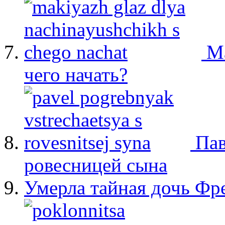
М
чего начать?
Пав
ровесницей сына
Умерла тайная дочь Ф