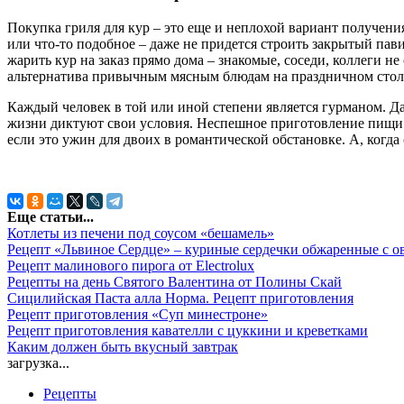
Покупка гриля для кур – это еще и неплохой вариант получения
или что-то подобное – даже не придется строить закрытый пав
жарить кур на заказ прямо дома – знакомые, соседи, коллеги н
альтернатива привычным мясным блюдам на праздничном столе
Каждый человек в той или иной степени является гурманом. Да
жизни диктуют свои условия. Неспешное приготовление пищи п
если это ужин для двоих в романтической обстановке. А, когд
Еще статьи...
Котлеты из печени под соусом «бешамель»
Рецепт «Львиное Сердце» – куриные сердечки обжаренные с 
Рецепт малинового пирога от Electrolux
Рецепты на день Святого Валентина от Полины Скай
Сицилийская Паста алла Норма. Рецепт приготовления
Рецепт приготовления «Суп минестроне»
Рецепт приготовления кавателли с цуккини и креветками
Каким должен быть вкусный завтрак
загрузка...
Рецепты