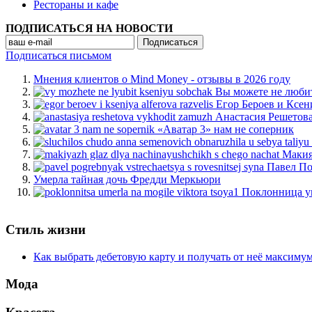
Рестораны и кафе
ПОДПИСАТЬСЯ НА НОВОСТИ
Подписаться письмом
Мнения клиентов о Mind Money - отзывы в 2026 году
Вы можете не люби
Егор Бероев и Ксен
Анастасия Решетов
«Аватар 3» нам не соперник
Макия
Павел По
Умерла тайная дочь Фредди Меркьюри
Поклонница у
Стиль жизни
Как выбрать дебетовую карту и получать от неё максиму
Мода