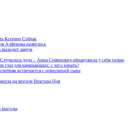
ть Ксению Собчак
ия Алферова развелись
а выходит замуж
Случилось чудо – Анна Семенович обнаружила у себя талию
ж глаз для начинающих: с чего начать?
гребняк встречается с ровесницей сына
мерла на могиле Виктора Цоя
м выгоды