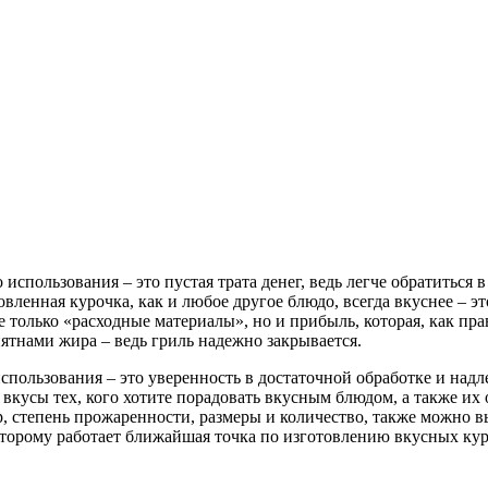
спользования – это пустая трата денег, ведь легче обратиться в
ленная курочка, как и любое другое блюдо, всегда вкуснее – эт
 только «расходные материалы», но и прибыль, которая, как прав
пятнами жира – ведь гриль надежно закрывается.
спользования – это уверенность в достаточной обработке и над
 вкусы тех, кого хотите порадовать вкусным блюдом, а также их
р, степень прожаренности, размеры и количество, также можно в
которому работает ближайшая точка по изготовлению вкусных кур