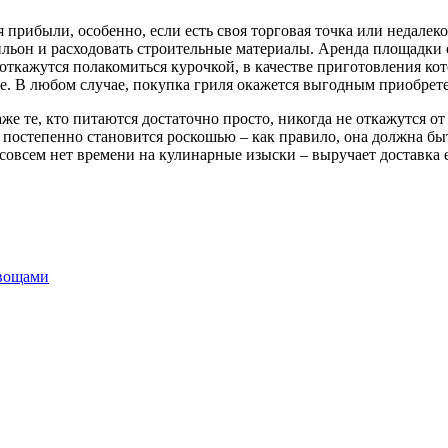
 прибыли, особенно, если есть своя торговая точка или недалек
ильон и расходовать строительные материалы. Аренда площадки 
е откажутся полакомиться курочкой, в качестве приготовления ко
. В любом случае, покупка гриля окажется выгодным приобрет
же те, кто питаются достаточно просто, никогда не откажутся от
остепенно становится роскошью – как правило, она должна быть
а совсем нет времени на кулинарные изыски – выручает доставка
овощами