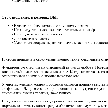
• Уделяешь время себе
Это отношения, в которых ВЫ:
• Вместе растёте, помогаете друг другу в этом
• Не завидуете, а наслаждаетесь успехами партнёра
• Не впадаете в созависимость
• Доверяете друг другу
• Умеете разговаривать, не стесняетесь заявлять о недово
И чтобы привлечь в свою жизнь именно такие, счастливые отно
Фундаментом счастливых отношений является любовь. Поэтому 
внешность/характер/занятия и так далее. Когда же место этого
отношениями с ними и с любимым человеком.
У многих женщин корнем проблемы является попытка выставить
альфонсами. Чаще всего так происходит из-за внутренних уста
самоанализ, личная терапия, даже гипноз.
Выйдя из зависимости от нездоровых отношений, нужно чётко сф
нормально – желать видеть рядом обеспеченного мужчину, котор