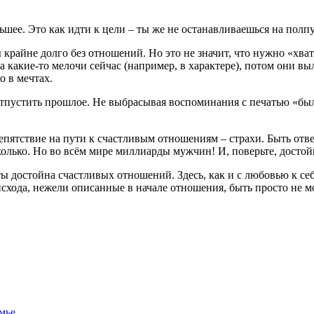
ьшее. Это как идти к цели – ты же не останавливаешься на полп
крайне долго без отношений. Но это не значит, что нужно «хват
а какие-то мелочи сейчас (например, в характере), потом они в
о в мечтах.
отпустить прошлое. Не выбрасывая воспоминания с печатью «было 
епятствие на пути к счастливым отношениям – страхи. Быть отв
колько. Но во всём мире миллиарды мужчин! И, поверьте, досто
 ты достойна счастливых отношений. Здесь, как и с любовью к себ
схода, нежели описанные в начале отношения, быть просто не м
мье