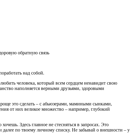
 здоровую обратную связь
поработать над собой.
олюбить человека, который всем сердцем ненавидит свою
транство наполняется верными друзьями, здоровыми
проще это сделать – с абьюзерами, мамиными сынками,
ения от них великое множество – например, глубокий
очешь. Здесь главное не стесняться в запросах. Это
и далее по твоему личному списку. Не забывай о внешности – у