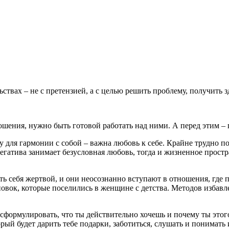
льствах – не с претензией, а с целью решить проблему, получить
шения, нужно быть готовой работать над ними. А перед этим – 
для гармонии с собой – важна любовь к себе. Крайне трудно п
 негатива занимает безусловная любовь, тогда и жизненное прос
 себя жертвой, и они неосознанно вступают в отношения, где 
новок, которые поселились в женщине с детства. Методов избавл
ормулировать, что ты действительно хочешь и почему ты этого х
ый будет дарить тебе подарки, заботиться, слушать и понимать 