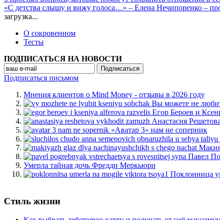
«С детства слышу и вижу голоса…» – Елена Нечипоренко – п
загрузка...
О сокровенном
Тесты
ПОДПИСАТЬСЯ НА НОВОСТИ
Подписаться письмом
Мнения клиентов о Mind Money - отзывы в 2026 году
Вы можете не люби
Егор Бероев и Ксен
Анастасия Решетов
«Аватар 3» нам не соперник
Макия
Павел По
Умерла тайная дочь Фредди Меркьюри
Поклонница у
Стиль жизни
Как выбрать дебетовую карту и получать от неё максиму