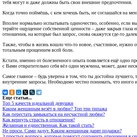
тебя могут и даже должны быть свои внешние предпочтения.
Когда точно поймёшь, с кем хочешь быть, не соглашайся на мен
Вполне нормально испытывать одиночество, особенно, если вы 
теряйте ощущение собственной ценности – даже закрыв глаза н
отношения, на которые был запрос, снова окажутся где-то далек
Также, чтобы в жизнь вошло что-то новое, счастливое, нужно 
тотальным прощением всей боли.
Кстати, именно от болезненного опыта появляется ещё одно пр
с Вами отвратительно себя вёл один мужчина, может, даже нес
Самое главное – будь уверена в том, что ты достойна лучшего,
внутренние запросы. Необходимо честно понимать, что иного и
Еще статьи...
Топ 5 качеств идеальной девушки
Каким женщинам везёт в любви? Топ три типажа
Как перестать замыкаться на несчастной любви?
Как вернуть страсть в отношения?
Желанная и единственная. Как такой стать?
Не проси. Сами дадут. Каким женщинам дарят подарки?
3 простых вопроса, которые помогут сохранить отношения в се