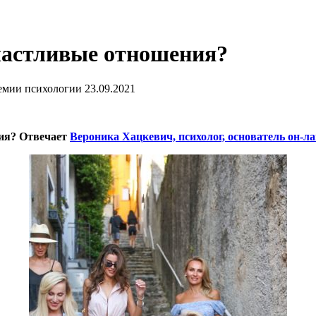
частливые отношения?
демии психологии
23.09.2021
ния? Отвечает
Вероника Хацкевич, психолог, основатель он-л