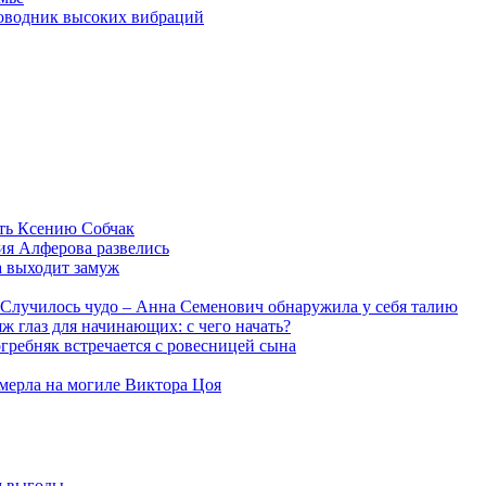
роводник высоких вибраций
ть Ксению Собчак
ия Алферова развелись
а выходит замуж
Случилось чудо – Анна Семенович обнаружила у себя талию
ж глаз для начинающих: с чего начать?
гребняк встречается с ровесницей сына
мерла на могиле Виктора Цоя
м выгоды