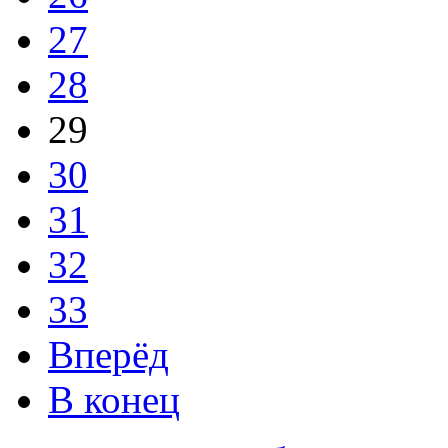
27
28
29
30
31
32
33
Вперёд
В конец