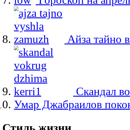
Айза тайно 
Скандал в
Умар Джабраилов покон
Стиль жизни