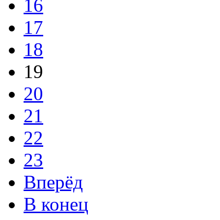
16
17
18
19
20
21
22
23
Вперёд
В конец