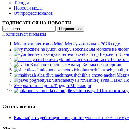
Тренды
Новости моды
От профессионалов
ПОДПИСАТЬСЯ НА НОВОСТИ
Подписаться письмом
Мнения клиентов о Mind Money - отзывы в 2026 году
Вы можете не люби
Егор Бероев и Ксен
Анастасия Решетов
«Аватар 3» нам не соперник
Макия
Павел По
Умерла тайная дочь Фредди Меркьюри
Поклонница у
Стиль жизни
Как выбрать дебетовую карту и получать от неё максиму
Мода