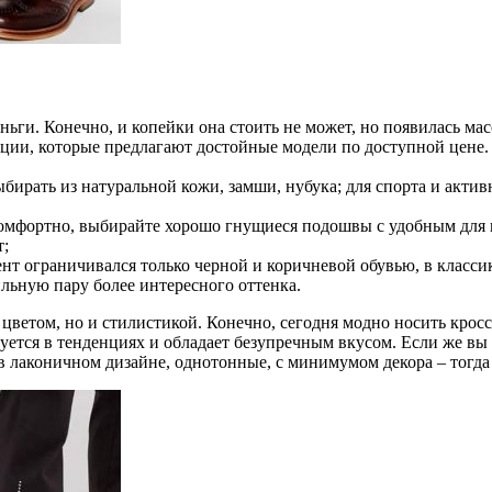
еньги. Конечно, и копейки она стоить не может, но появилась м
ии, которые предлагают достойные модели по доступной цене. 
ыбирать из натуральной кожи, замши, нубука; для спорта и акт
омфортно, выбирайте хорошо гнущиеся подошвы с удобным для 
т;
ент ограничивался только черной и коричневой обувью, в класси
льную пару более интересного оттенка.
 цветом, но и стилистикой. Конечно, сегодня модно носить крос
руется в тенденциях и обладает безупречным вкусом. Если же вы
в лаконичном дизайне, однотонные, с минимумом декора – тогд