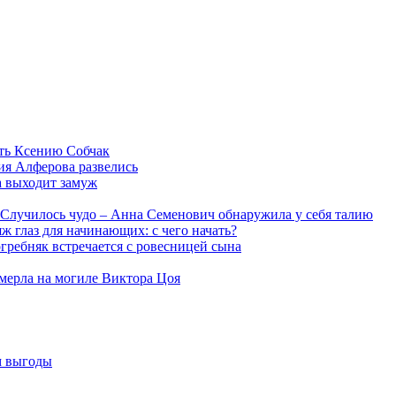
ть Ксению Собчак
ия Алферова развелись
а выходит замуж
Случилось чудо – Анна Семенович обнаружила у себя талию
ж глаз для начинающих: с чего начать?
гребняк встречается с ровесницей сына
мерла на могиле Виктора Цоя
м выгоды