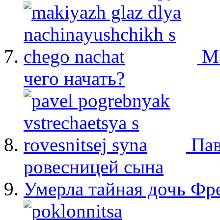
М
чего начать?
Пав
ровесницей сына
Умерла тайная дочь Ф