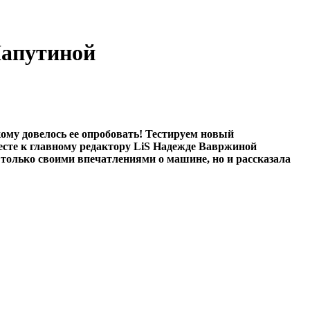
 Лапутиной
кому довелось ее опробовать! Тестируем новый
тесте к главному редактору LiS Надежде Вавржиной
только своими впечатлениями о машине, но и рассказала