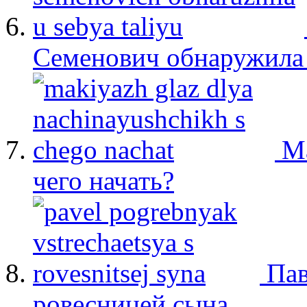
Семенович обнаружила 
М
чего начать?
Пав
ровесницей сына