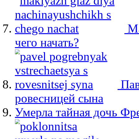
М
чего начать?
Пав
ровесницей сына
Умерла тайная дочь Ф