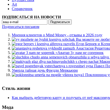
Art
Cправочник
ПОДПИСАТЬСЯ НА НОВОСТИ
Подписаться письмом
Мнения клиентов о Mind Money - отзывы в 2026 году
Вы можете не люби
Егор Бероев и Ксен
Анастасия Решетов
«Аватар 3» нам не соперник
Макия
Павел По
Умерла тайная дочь Фредди Меркьюри
Поклонница у
Стиль жизни
Как выбрать дебетовую карту и получать от неё максиму
Мода