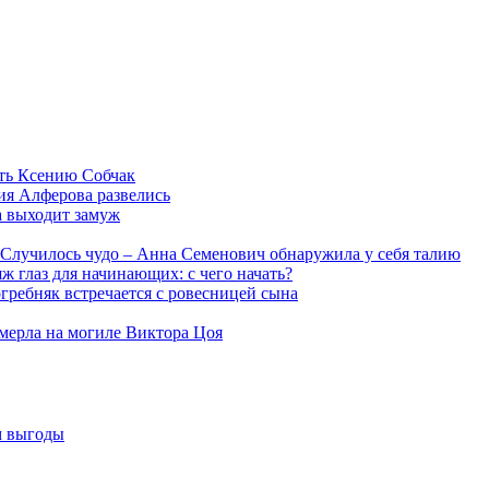
ть Ксению Собчак
ия Алферова развелись
а выходит замуж
Случилось чудо – Анна Семенович обнаружила у себя талию
ж глаз для начинающих: с чего начать?
гребняк встречается с ровесницей сына
мерла на могиле Виктора Цоя
м выгоды