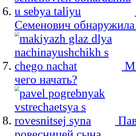
Семенович обнаружила 
М
чего начать?
Пав
ровесницей сына