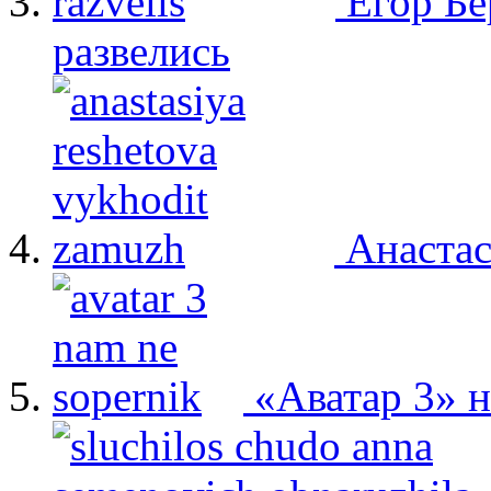
Егор Бе
развелись
Анастас
«Аватар 3» 