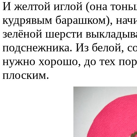
И желтой иглой (она тонь
кудрявым барашком), начи
зелёной шерсти выкладыва
подснежника. Из белой, с
нужно хорошо, до тех пор
плоским.