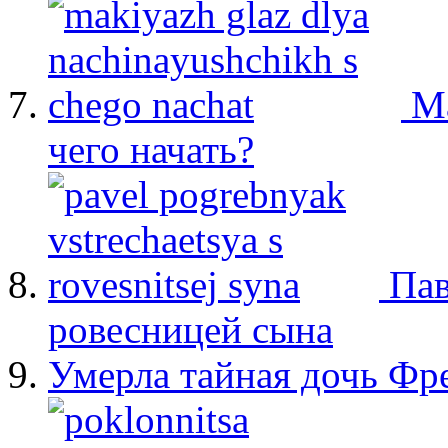
М
чего начать?
Пав
ровесницей сына
Умерла тайная дочь Ф