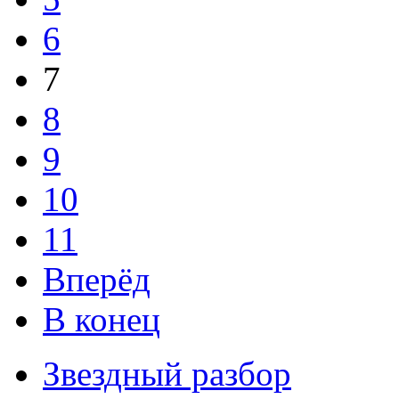
6
7
8
9
10
11
Вперёд
В конец
Звездный разбор