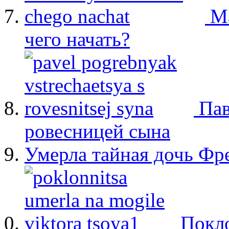
М
чего начать?
Пав
ровесницей сына
Умерла тайная дочь Ф
Покло