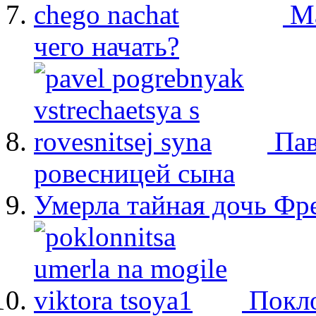
М
чего начать?
Пав
ровесницей сына
Умерла тайная дочь Ф
Покло