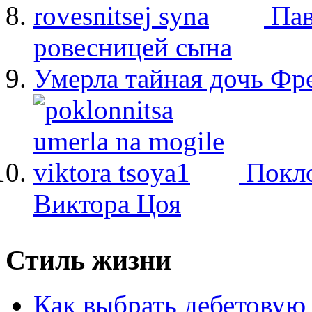
Пав
ровесницей сына
Умерла тайная дочь Ф
Покло
Виктора Цоя
Стиль жизни
Как выбрать дебетовую 