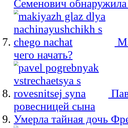
Семенович обнаружила 
М
чего начать?
Пав
ровесницей сына
Умерла тайная дочь Ф