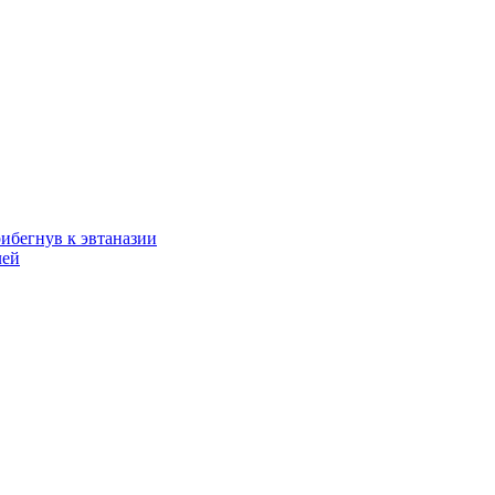
рибегнув к эвтаназии
лей