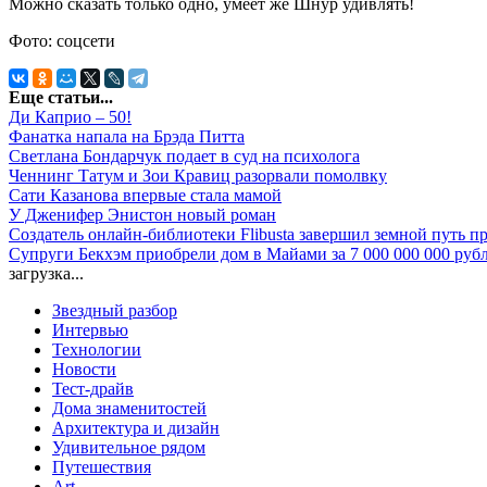
Можно сказать только одно, умеет же Шнур удивлять!
Фото: соцсети
Еще статьи...
Ди Каприо – 50!
Фанатка напала на Брэда Питта
Светлана Бондарчук подает в суд на психолога
Ченнинг Татум и Зои Кравиц разорвали помолвку
Сати Казанова впервые стала мамой
У Дженифер Энистон новый роман
Создатель онлайн-библиотеки Flibusta завершил земной путь п
Супруги Бекхэм приобрели дом в Майами за 7 000 000 000 руб
загрузка...
Звездный разбор
Интервью
Технологии
Новости
Тест-драйв
Дома знаменитостей
Архитектура и дизайн
Удивительное рядом
Путешествия
Art