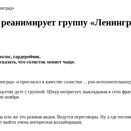
инград»
 реанимирует группу «Ленинг
волос, гардеробчик.
сказать, что солисток меняет чаще.
град» и пригласил в качестве солистки ... рэп-исполнительниц
цсетях дуэт с группой. Шнур интригует, выкладывая в сети фр
ле ноября.
 или же это разовая акция. Ведутся переговоры. Ну а где песен
ет выйти очень интересная коллаборация.