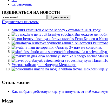
Cправочник
ПОДПИСАТЬСЯ НА НОВОСТИ
Подписаться письмом
Мнения клиентов о Mind Money - отзывы в 2026 году
Вы можете не люби
Егор Бероев и Ксен
Анастасия Решетов
«Аватар 3» нам не соперник
Макия
Павел По
Умерла тайная дочь Фредди Меркьюри
Поклонница у
Стиль жизни
Как выбрать дебетовую карту и получать от неё максиму
Мода