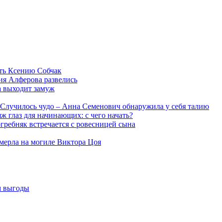
ть Ксению Собчак
ия Алферова развелись
а выходит замуж
Случилось чудо – Анна Семенович обнаружила у себя талию
ж глаз для начинающих: с чего начать?
гребняк встречается с ровесницей сына
мерла на могиле Виктора Цоя
м выгоды