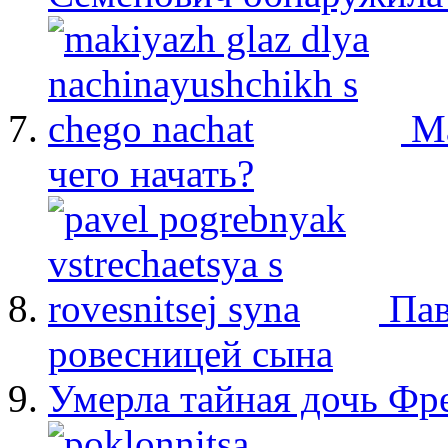
М
чего начать?
Пав
ровесницей сына
Умерла тайная дочь Ф