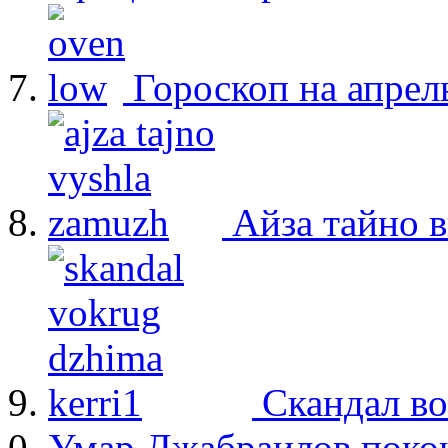
Гороскоп на апрел
Айза тайно 
Скандал в
Умар Джабраилов покон