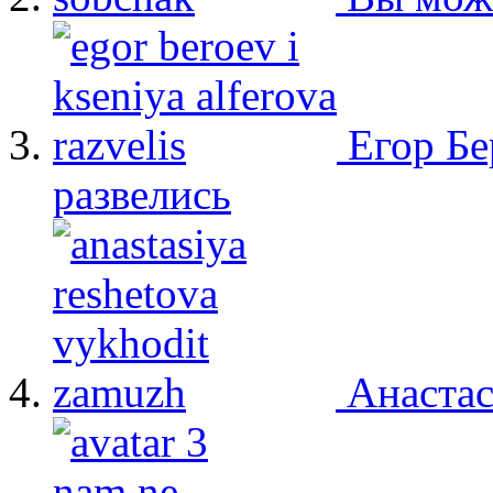
Егор Бе
развелись
Анастас