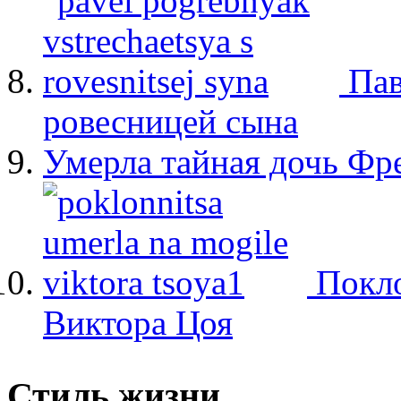
Пав
ровесницей сына
Умерла тайная дочь Ф
Покло
Виктора Цоя
Стиль жизни