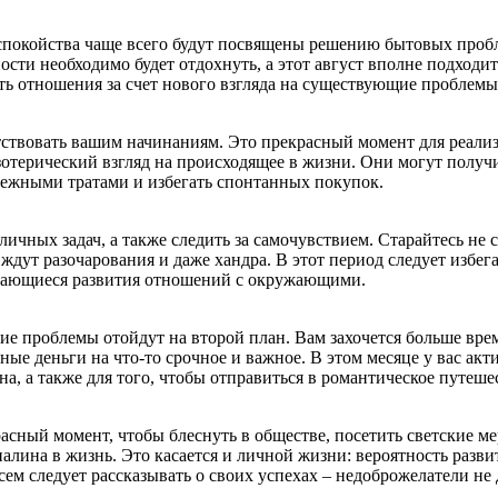
покойства чаще всего будут посвящены решению бытовых пробле
ости необходимо будет отдохнуть, а этот август вполне подходи
ть отношения за счет нового взгляда на существующие проблемы
путствовать вашим начинаниям. Это прекрасный момент для реали
эзотерический взгляд на происходящее в жизни. Они могут получ
енежными тратами и избегать спонтанных покупок.
ичных задач, а также следить за самочувствием. Старайтесь не 
ас ждут разочарования и даже хандра. В этот период следует изб
асающиеся развития отношений с окружающими.
ие проблемы отойдут на второй план. Вам захочется больше вр
ные деньги на что-то срочное и важное. В этом месяце у вас ак
, а также для того, чтобы отправиться в романтическое путеше
расный момент, чтобы блеснуть в обществе, посетить светские м
алина в жизнь. Это касается и личной жизни: вероятность разви
сем следует рассказывать о своих успехах – недоброжелатели не