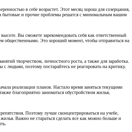
еренностью в себе возрастет. Этот месяц хорош для созерцания,
м, а бытовые и прочие проблемы решатся с минимальным вашим
на высоте. Вы сможете зарекомендовать себя как ответственный
чем общественными. Это хороший момент, чтобы отправиться на
занятий творчеством, личностного роста, а также для заработка.
 с людьми, поэтому постарайтесь не реагировать на критику.
начала реализации планов. Настало время заняться текущими
е также благоприятно заниматься обустройством жилья,
препятствия. Поэтому лучше сконцентрироваться на учебе,
илья. Важно не стараться сделать все как можно больше и
ить.