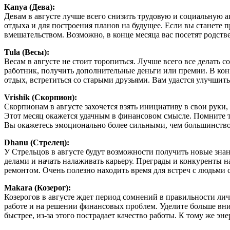
Kanya (Дева):
Девам в августе лучше всего снизить трудовую и социальную ак
отдыха и для построения планов на будущее. Если вы станете 
вмешательством. Возможно, в конце месяца вас посетят родств
Tula (Весы):
Весам в августе не стоит торопиться. Лучше всего все делать 
работник, получить дополнительные деньги или премии. В кон
отдых, встретиться со старыми друзьями. Вам удастся улучши
Vrishik (Скорпион):
Скорпионам в августе захочется взять инициативу в свои руки, 
Этот месяц окажется удачным в финансовом смысле. Помните то
Вы окажетесь эмоционально более сильными, чем большинство
Dhanu (Стрелец):
У Стрельцов в августе будут возможности получить новые знан
делами и начать налаживать карьеру. Преграды и конкуренты на
ремонтом. Очень полезно находить время для встреч с людьми 
Makarа (Козерог):
Козерогов в августе ждет период сомнений в правильности лич
работе и на решении финансовых проблем. Уделите больше вни
быстрее, из-за этого пострадает качество работы. К тому же энер