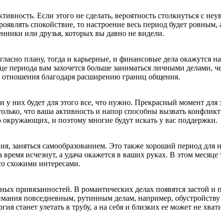
тивность. Если этого не сделать, вероятность столкнуться с неув
проявлять спокойствие, то настроение весь период будет ровны
енники или друзья, которых вы давно не видели.
согласно плану, тогда и карьерные, и финансовые дела окажутся 
це периода вам захочется больше заниматься личными делами, 
ть отношения благодаря расширению границ общения.
и у них будет для этого все, что нужно. Прекрасный момент для 
лько, что ваша активность и напор способны вызвать конфликты
 окружающих, и поэтому многие будут искать у вас поддержки.
ия, заняться самообразованием. Это также хороший период для 
 время исчезнут, а удача окажется в ваших руках. В этом месяц
со схожими интересами.
ных привязанностей. В романтических делах появятся застой и 
мания повседневным, рутинным делам, например, обустройству ж
гия станет улетать в трубу, а на себя и близких ее может не хват