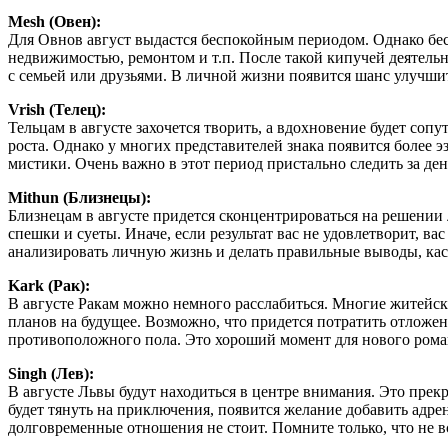
Mesh (Овен):
Для Овнов август выдастся беспокойным периодом. Однако бес
недвижимостью, ремонтом и т.п. После такой кипучей деятельн
с семьей или друзьями. В личной жизни появится шанс улучши
Vrish (Телец):
Тельцам в августе захочется творить, а вдохновение будет со
роста. Однако у многих представителей знака появится более 
мистики. Очень важно в этот период пристально следить за д
Mithun (Близнецы):
Близнецам в августе придется сконцентрироваться на решении л
спешки и суеты. Иначе, если результат вас не удовлетворит, в
анализировать личную жизнь и делать правильные выводы, к
Kark (Рак):
В августе Ракам можно немного расслабиться. Многие житейск
планов на будущее. Возможно, что придется потратить отложен
противоположного пола. Это хороший момент для нового романа
Singh (Лев):
В августе Львы будут находиться в центре внимания. Это прек
будет тянуть на приключения, появится желание добавить адрен
долговременные отношения не стоит. Помните только, что не в