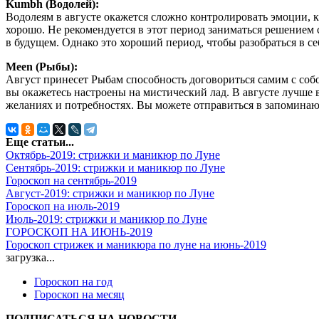
Kumbh (Водолей):
Водолеям в августе окажется сложно контролировать эмоции, 
хорошо. Не рекомендуется в этот период заниматься решением
в будущем. Однако это хороший период, чтобы разобраться в се
Meen (Рыбы):
Август принесет Рыбам способность договориться самим с соб
вы окажетесь настроены на мистический лад. В августе лучше 
желаниях и потребностях. Вы можете отправиться в запоминаю
Еще статьи...
Октябрь-2019: стрижки и маникюр по Луне
Сентябрь-2019: стрижки и маникюр по Луне
Гороскоп на cентябрь-2019
Август-2019: стрижки и маникюр по Луне
Гороскоп на июль-2019
Июль-2019: стрижки и маникюр по Луне
ГОРОСКОП НА ИЮНЬ-2019
Гороскоп стрижек и маникюра по луне на июнь-2019
загрузка...
Гороскоп на год
Гороскоп на месяц
ПОДПИСАТЬСЯ НА НОВОСТИ