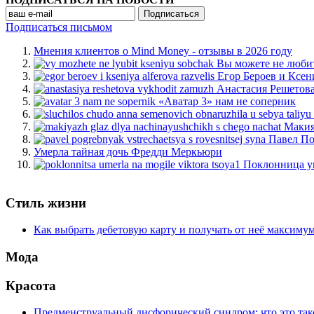
Подписаться письмом
Мнения клиентов о Mind Money - отзывы в 2026 году
Вы можете не люби
Егор Бероев и Ксен
Анастасия Решетов
«Аватар 3» нам не соперник
Макия
Павел По
Умерла тайная дочь Фредди Меркьюри
Поклонница у
Стиль жизни
Как выбрать дебетовую карту и получать от неё максиму
Мода
Красота
Предменструальный дисфорический синдром: что это тако