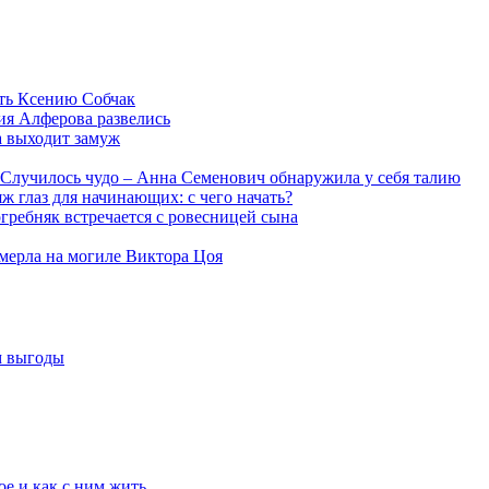
ть Ксению Собчак
ия Алферова развелись
а выходит замуж
Случилось чудо – Анна Семенович обнаружила у себя талию
ж глаз для начинающих: с чего начать?
гребняк встречается с ровесницей сына
мерла на могиле Виктора Цоя
м выгоды
е и как с ним жить