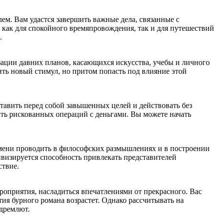
м. Вам удастся завершить важные дела, связанные с
т как для спокойного времяпровождения, так и для путешествий
.
зации давних планов, касающихся искусства, учебы и личного
ить новый стимул, но притом попасть под влияние этой
ставить перед собой завышенных целей и действовать без
егать рискованных операций с деньгами. Вы можете начать
емени проводить в философских размышлениях и в построении
тивизируется способность привлекать представителей
ствие.
ероприятия, насладиться впечатлениями от прекрасного. Вас
тия бурного романа возрастет. Однако рассчитывать на
 дремлют.