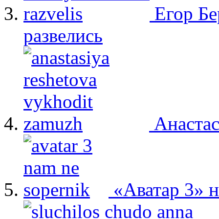
Егор Бе
развелись
Анастас
«Аватар 3» 