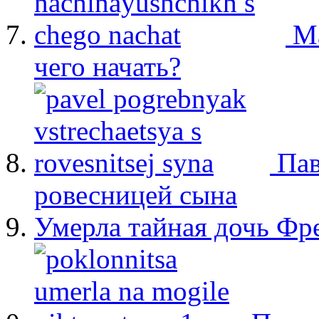
М
чего начать?
Пав
ровесницей сына
Умерла тайная дочь Ф