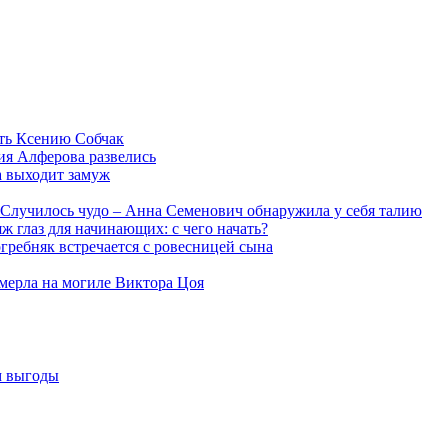
ть Ксению Собчак
ия Алферова развелись
а выходит замуж
Случилось чудо – Анна Семенович обнаружила у себя талию
ж глаз для начинающих: с чего начать?
гребняк встречается с ровесницей сына
мерла на могиле Виктора Цоя
м выгоды