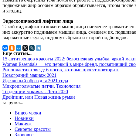
подкожный жир особым образом обрабатывается, чтобы после вв
и ягодиц.
Эндоскопический лифтинг лица
Такой вид лифтинга кожи и мышц лица наименее травматичен. М
них аккуратно поднимаем мышцы лица, смещаем их, подшиваем.
выраженные скулы, подтянуть брыли и второй подбородок.
Еще статьи...
15 антитрендов красоты 2022: белоснежная улыбка, яркий маки
Woman Essentials — это первый в мире бренд, посвятивший сво
Ринопластика звезд: 6 носов, которые просят повторить
Новогодний макияж 2021
Идеальный образ для 2021 года
Микроигольчатые патчи. Технология
Тенденции макияжа. Лето 2020
Дрейпинг, или Новая жизнь румян
загрузка...
Видео уроки
Новинки
Макияж
Секреты красоты
Здоровье