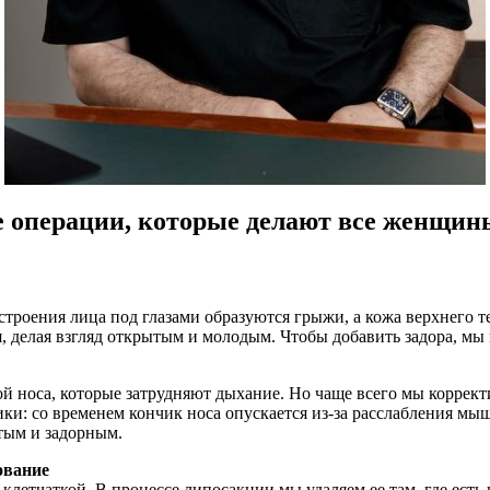
 операции, которые делают все женщин
роения лица под глазами образуются грыжи, а кожа верхнего те
, делая взгляд открытым и молодым. Чтобы добавить задора, мы
 носа, которые затрудняют дыхание. Но чаще всего мы коррект
ики: со временем кончик носа опускается из-за расслабления м
тым и задорным.
ование
летчаткой. В процессе липосакции мы удаляем ее там, где есть и