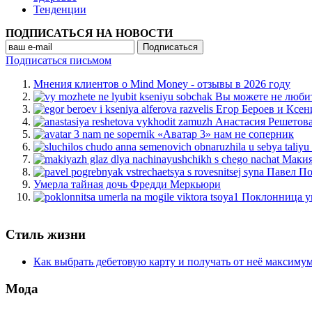
Тенденции
ПОДПИСАТЬСЯ НА НОВОСТИ
Подписаться письмом
Мнения клиентов о Mind Money - отзывы в 2026 году
Вы можете не люби
Егор Бероев и Ксен
Анастасия Решетов
«Аватар 3» нам не соперник
Макия
Павел По
Умерла тайная дочь Фредди Меркьюри
Поклонница у
Стиль жизни
Как выбрать дебетовую карту и получать от неё максиму
Мода