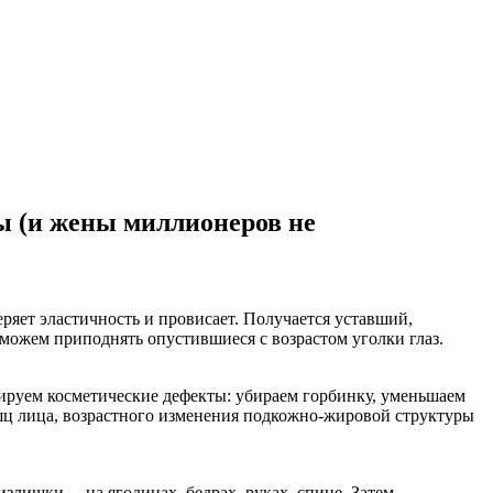
ы (и жены миллионеров не
ряет эластичность и провисает. Получается уставший,
 можем приподнять опустившиеся с возрастом уголки глаз.
ируем косметические дефекты: убираем горбинку, уменьшаем
ышц лица, возрастного изменения подкожно-жировой структуры
злишки, – на ягодицах, бедрах, руках, спине. Затем