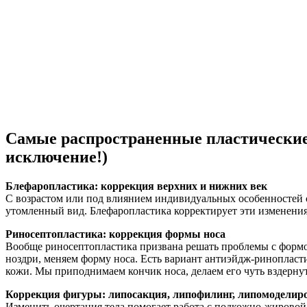
Самые распространенные пластические
исключение!)
Блефаропластика: коррекция верхних и нижних век
С возрастом или под влиянием индивидуальных особенностей ст
утомленный вид. Блефаропластика корректирует эти изменения
Риносептопластика: коррекция формы носа
Вообще риносептопластика призвана решать проблемы с формой
ноздри, меняем форму носа. Есть вариант антиэйдж-ринопласт
кожи. Мы приподнимаем кончик носа, делаем его чуть вздерну
Коррекция фигуры: липосакция, липофилинг, липомоделир
Изменить очертания тела помогает работа с подкожно-жировой к