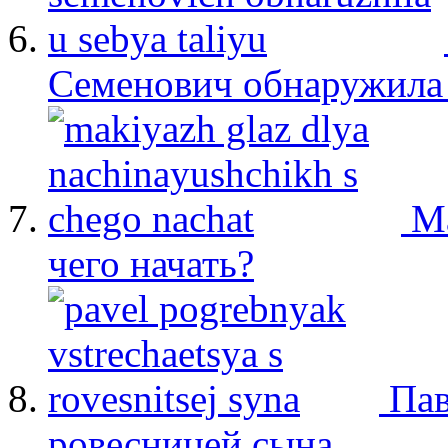
Семенович обнаружила 
М
чего начать?
Пав
ровесницей сына