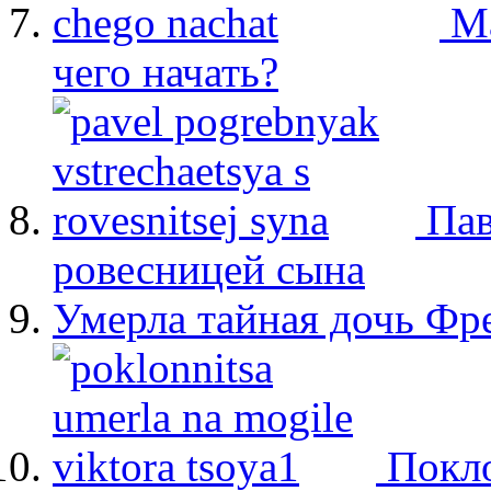
М
чего начать?
Пав
ровесницей сына
Умерла тайная дочь Ф
Покло