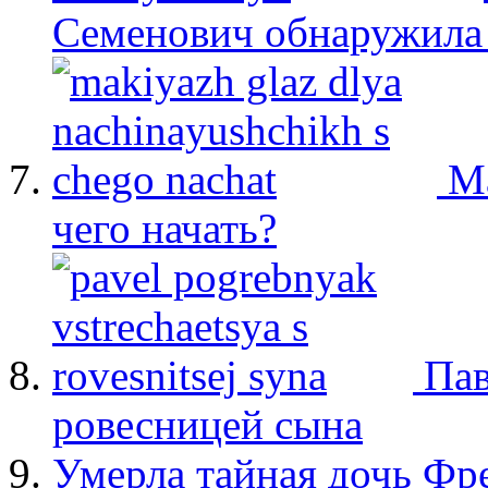
Семенович обнаружила 
М
чего начать?
Пав
ровесницей сына
Умерла тайная дочь Ф