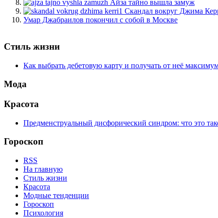
Айза тайно вышла замуж
Скандал вокруг Джима Кер
Умар Джабраилов покончил с собой в Москве
Стиль жизни
Как выбрать дебетовую карту и получать от неё максиму
Мода
Красота
Предменструальный дисфорический синдром: что это тако
Гороскоп
RSS
На главную
Стиль жизни
Красота
Модные тенденции
Гороскоп
Психология