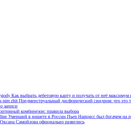
Как выбрать дебетовую карту и получать от неё максимум
Предменструальный дисфорический синдром: что это та
до записи
ортивный комбинезон: правила выбора
Умерший в нищете в России Пьер Нарцисс был богачем на 
 Оксана Самойлова официально развелись