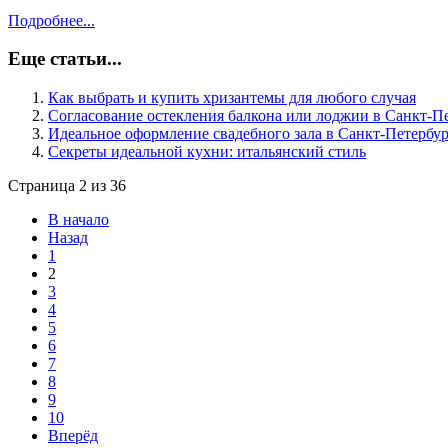
Подробнее...
Еще статьи...
Как выбрать и купить хризантемы для любого случая
Согласование остекления балкона или лоджии в Санкт-Пе
Идеальное оформление свадебного зала в Санкт-Петербур
Секреты идеальной кухни: итальянский стиль
Страница 2 из 36
В начало
Назад
1
2
3
4
5
6
7
8
9
10
Вперёд