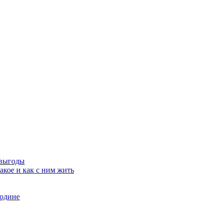
 выгоды
кое и как с ним жить
родине