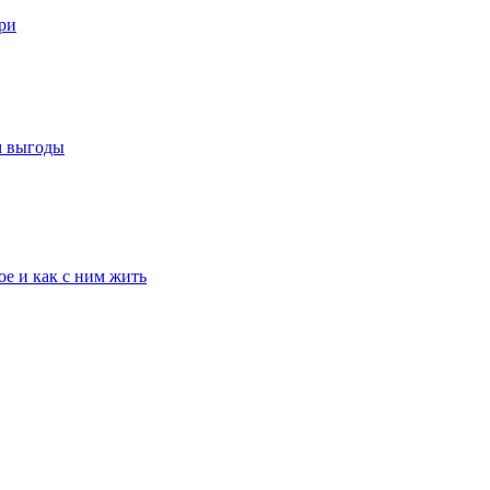
ри
м выгоды
е и как с ним жить