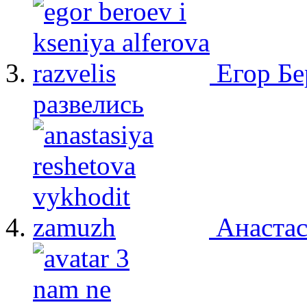
Егор Бе
развелись
Анастас