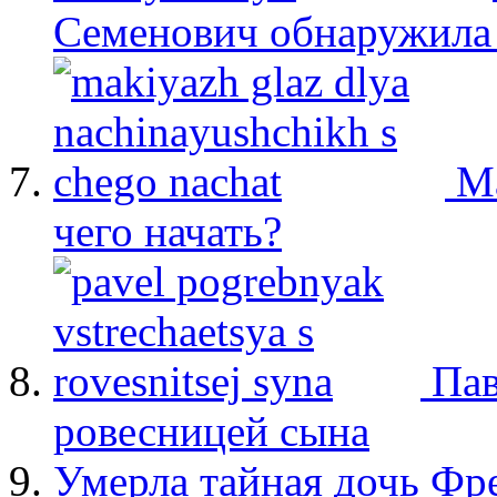
Семенович обнаружила 
М
чего начать?
Пав
ровесницей сына
Умерла тайная дочь Ф