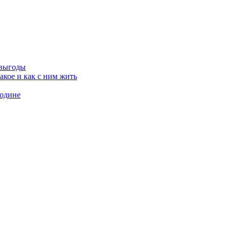
 выгоды
кое и как с ним жить
родине