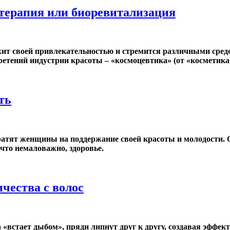
терапия или биоревитализация
т своей привлекательностью и стремится различными средс
ретений индустрии красоты – «космоцевтика» (от «косметика
ть
тратят женщины на поддержание своей красоты и молодости.
 что немаловажно, здоровье.
ичества с волос
«встает дыбом», пряди липнут друг к другу, создавая эффект