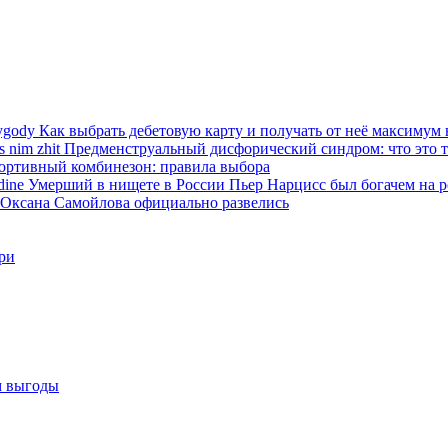
Как выбрать дебетовую карту и получать от неё максимум
Предменструальный дисфорический синдром: что это та
ортивный комбинезон: правила выбора
Умерший в нищете в России Пьер Нарцисс был богачем на 
 Оксана Самойлова официально развелись
ри
м выгоды