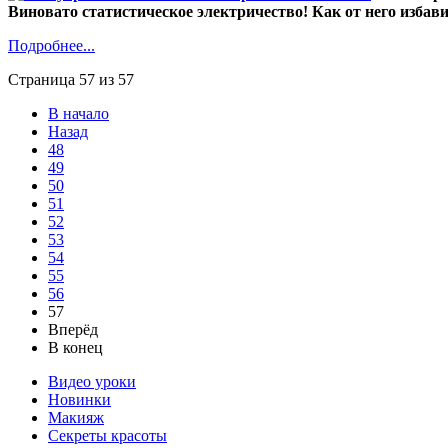
Виновато статистическое электричество! Как от него изба
Подробнее...
Страница 57 из 57
В начало
Назад
48
49
50
51
52
53
54
55
56
57
Вперёд
В конец
Видео уроки
Новинки
Макияж
Секреты красоты