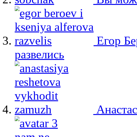
Егор Бе
развелись
Анастас