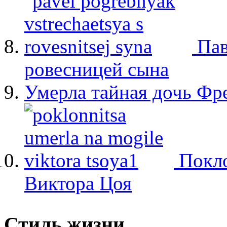
Пав
ровесницей сына
Умерла тайная дочь Ф
Покло
Виктора Цоя
Стиль жизни