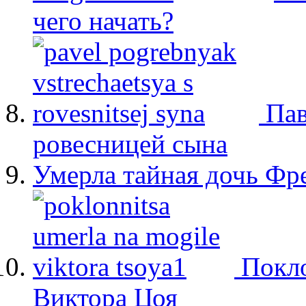
чего начать?
Пав
ровесницей сына
Умерла тайная дочь Ф
Покло
Виктора Цоя